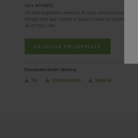
Part #FFAB53
Un anticongelante universal de baja concentración de sil
refrigerante que cumple o supera todos los estándares 
de ASTM y SAE.
SOLICITAR PRESUPUESTO
Documentación técnica:
SDS
ESPECIFICACIONES
GARANTÍA