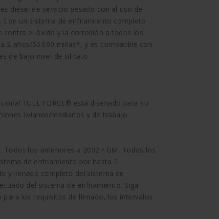
es diésel de servicio pesado con el uso de
). Con un sistema de enfriamiento completo
 contra el óxido y la corrosión a todos los
a 2 años/50.000 millas*, y es compatible con
 de bajo nivel de silicato.
encional FULL FORCE® está diseñado para su
iones livianos/medianos y de trabajo
d: Todos los anteriores a 2002 • GM: Todos los
istema de enfriamiento por hasta 2
do y llenado completo del sistema de
ecuado del sistema de enfriamiento. Siga
 para los requisitos de llenado, los intervalos