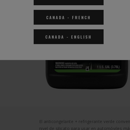
icatos +
CANADA
-
FRENCH
de rendimiento
CANADA
-
ENGLISH
El anticongelante + refrigerante verde conv
nivel de silicato para usar en automóviles m