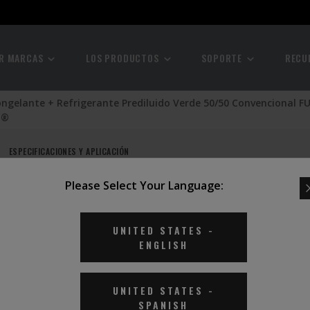
R MARCAS
LOS PRODUCTOS
SOPORTE
RECU
ongelante + Refrigerante Prediluido Verde 50/50 Convencional F
E®
ESPECIFICACIONES Y APLICACIÓN
Please Select Your Language:
ERANTE
UNITED STATES
-
ENGLISH
E®
UNITED STATES
-
SPANISH