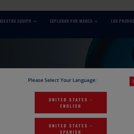
 NUESTRO EQUIPO
EXPLORAR POR MARCA
LOS PRODU
A LLEGADO
Please Select Your Language:
UNITED STATES
-
ENGLISH
UNITED STATES
-
SPANISH
R AQUÍ:
ÚNASE A NUESTRO EQUIPO