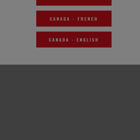
CANADA
-
FRENCH
CANADA
-
ENGLISH
te este enlace
.