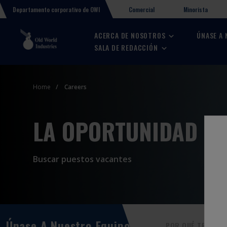
Comercial
Minorista
Departamento corporativo de OWI
ACERCA DE NOSOTROS
ÚNASE A
SALA DE REDACCIÓN
Home
Careers
LA OPORTUNIDAD H
Buscar puestos vacantes
Únase A Nuestro Equipo:
POR QUÉ TRABAJA