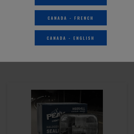
CANADA
-
FRENCH
l tipo de vehículo
Seleccionar año
Seleccione hacer
CANADA
-
ENGLISH