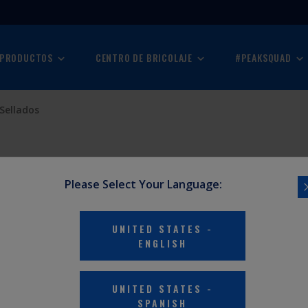
 PRODUCTOS
CENTRO DE BRICOLAJE
#PEAKSQUAD
Sellados
Please Select Your Language:
UNITED STATES
-
D Y HALÓGENOS
ENGLISH
UNITED STATES
-
SPANISH