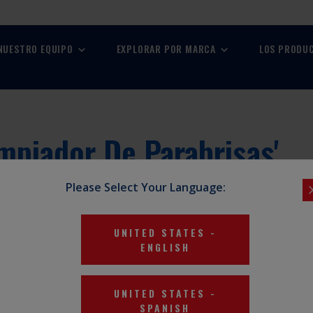
 NUESTRO EQUIPO
EXPLORAR POR MARCA
LOS PRODU
mpiador De Parabrisas
'
Please Select Your Language:
UNITED STATES
-
ENGLISH
UNITED STATES
-
SPANISH