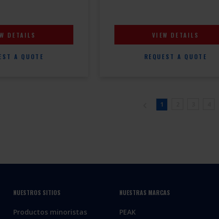
EW DETAILS
VIEW DETAILS
EST A QUOTE
REQUEST A QUOTE
1
2
3
4
NUESTROS SITIOS
NUESTRAS MARCAS
Productos minoristas
PEAK