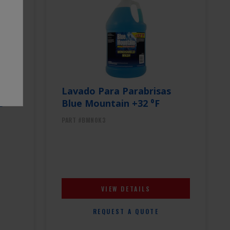
 ̊F
Lavado Para Parabrisas
S
Blue Mountain +32 ⁰F
PART #BMN0K3
VIEW DETAILS
REQUEST A QUOTE