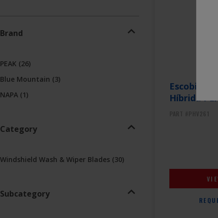
Brand
PEAK
(26)
Blue Mountain
(3)
Escobilla 
NAPA
(1)
Híbrida PE
PART #PHV261
Category
Windshield Wash & Wiper Blades
(30)
VI
Subcategory
REQU