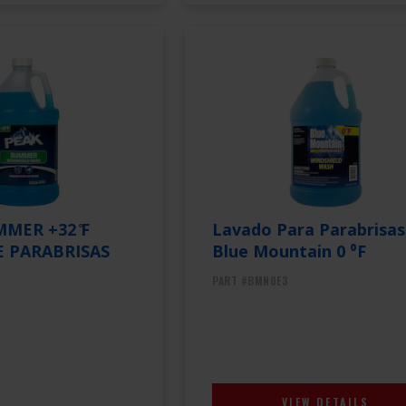
MER +32 ̊F
Lavado Para Parabrisas
 PARABRISAS
Blue Mountain 0 ⁰F
PART #BMN0E3
VIEW DETAILS