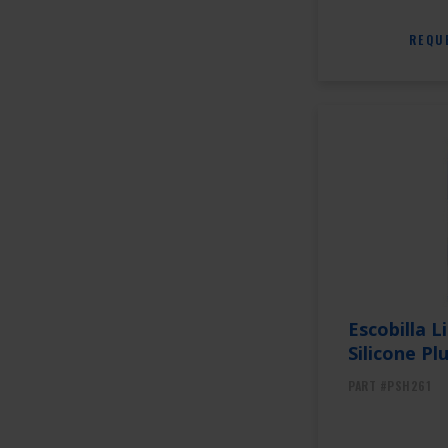
REQU
Escobilla 
Silicone Plu
PART #PSH261