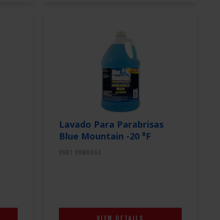
Lavado Para Parabrisas
Blue Mountain -20 ⁰F
PART #BMN0G3
VIEW DETAILS