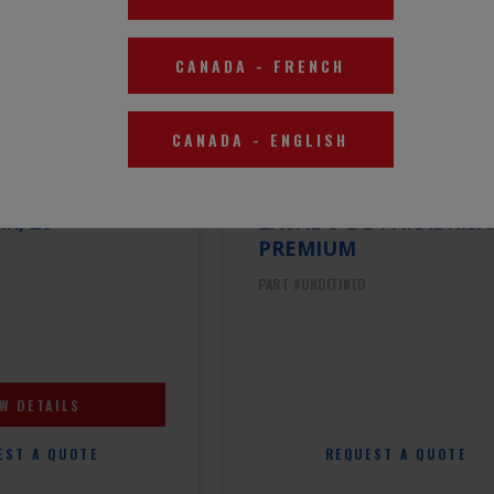
CANADA
-
FRENCH
CANADA
-
ENGLISH
Limpiadora
PEAK® ALL-IN-ONE™ -30
AK, 26"
LAVADO DE PARABRISA
PREMIUM
PART #UNDEFINED
EW DETAILS
EST A QUOTE
REQUEST A QUOTE