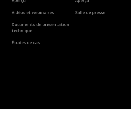
Aperçu
Aperçu
Vidéos et webinaires
Salle de presse
Documents de présentation
technique
Études de cas