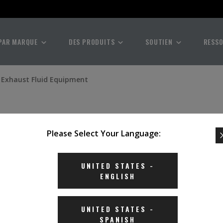
PAR MARQUE
DES PRODUITS
SOUTIEN
RESS
l Exhaust Fluid Equipment
Please Select Your Language:
UNITED STATES
-
ENGLISH
UNITED STATES
-
SPANISH