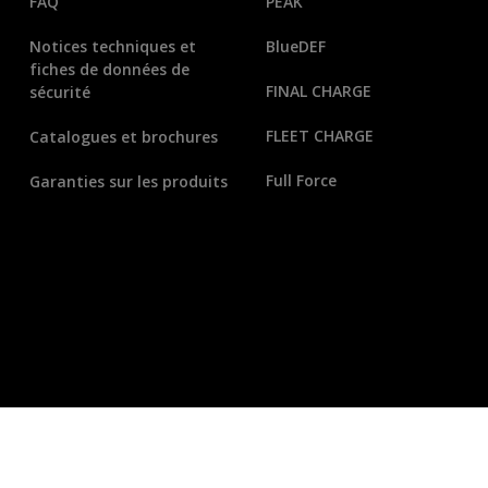
FAQ
PEAK
Notices techniques et
BlueDEF
fiches de données de
FINAL CHARGE
sécurité
FLEET CHARGE
Catalogues et brochures
Full Force
Garanties sur les produits