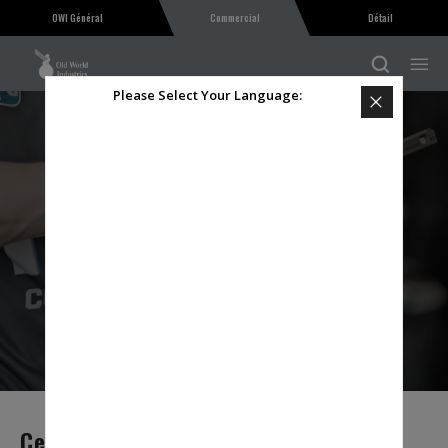
OWI Général
Commercial
Détail
Please Select Your Language:
VIDÉOS ET WEBINAIRES
Keep Me Informed:
SUBMIT
Centre De Connaissances