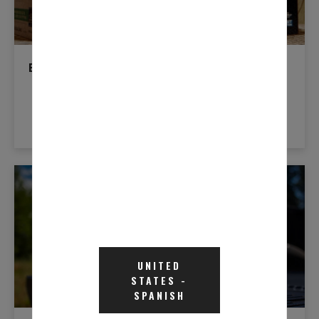
BlueDEF® & BlueDEF PLATINUM™
UNITED
STATES
-
SPANISH