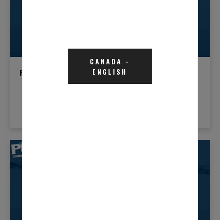
CANADA
-
ENGLISH
Fluid Thinking Live : Liquides De
Refroidissement Et Pause Café