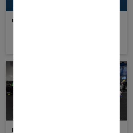
Fluid Thinking Live : Préparez-Vous Pour Le
Printemps
Poussée