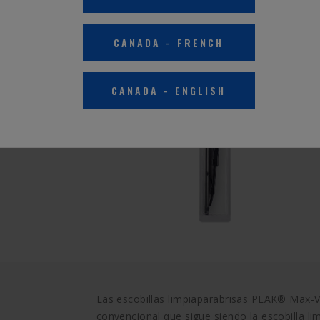
CANADA
-
FRENCH
CANADA
-
ENGLISH
Las escobillas limpiaparabrisas PEAK® Max-Vi
convencional que sigue siendo la escobilla 