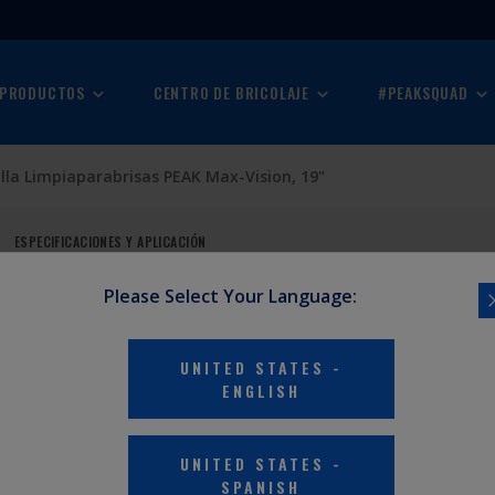
 PRODUCTOS
CENTRO DE BRICOLAJE
#PEAKSQUAD
lla Limpiaparabrisas PEAK Max-Vision, 19"
ESPECIFICACIONES Y APLICACIÓN
Please Select Your Language:
AS PEAK
UNITED STATES
-
ENGLISH
UNITED STATES
-
SPANISH