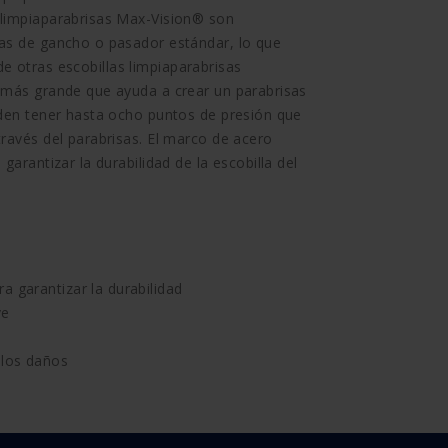
 limpiaparabrisas Max-Vision® son
sas de gancho o pasador estándar, lo que
n de otras escobillas limpiaparabrisas
a más grande que ayuda a crear un parabrisas
eden tener hasta ocho puntos de presión que
través del parabrisas. El marco de acero
garantizar la durabilidad de la escobilla del
a garantizar la durabilidad
ve
 los daños