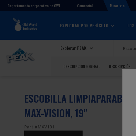
Comercial
Minorista
Departamento corporativo de OWI
EXPLORAR POR VEHÍCULO
LOS
Explorar PEAK
Escobi
DESCRIPCIÓN GENERAL
DESCRIPCIÓN
ESCOBILLA LIMPIAPARABRIS
MAX-VISION, 19"
Part #MXV191