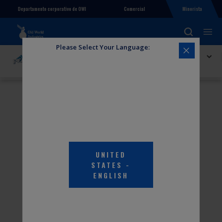
Comercial
Minorista
Departamento corporativo de OWI
Please Select Your Language:
Explorar PEAK
Escobilla limpiadora PEAK Silicone Plus, 19"
UNITED
STATES
-
ENGLISH