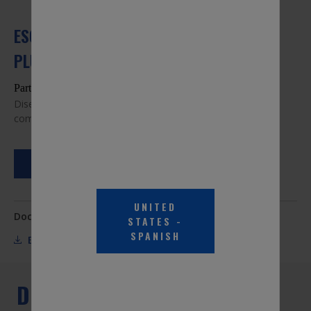
ESCOBILLA LIMPIADORA PEAK SILICONE
PLUS, 19"
Part #PSH191
Diseñado para que dure 4 veces más* y ofrece visibilidad
completa.
WHERE TO BUY
UNITED
Documentación técnica:
STATES
-
SPANISH
ESPECIFICACIONES
DESCRIPCIÓN DEL