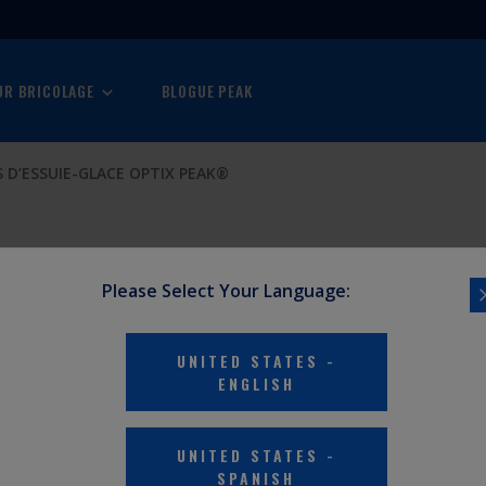
R BRICOLAGE
BLOGUE PEAK
S D’ESSUIE-GLACE OPTIX PEAK®
Please Select Your Language:
UNITED STATES
-
ENGLISH
UNITED STATES
-
SPANISH