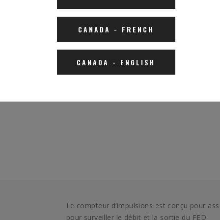
CANADA
-
FRENCH
CANADA
-
ENGLISH
Le compteur d’impulsions est conçu pour assur
pour surveiller le débit et la sortie du FED.