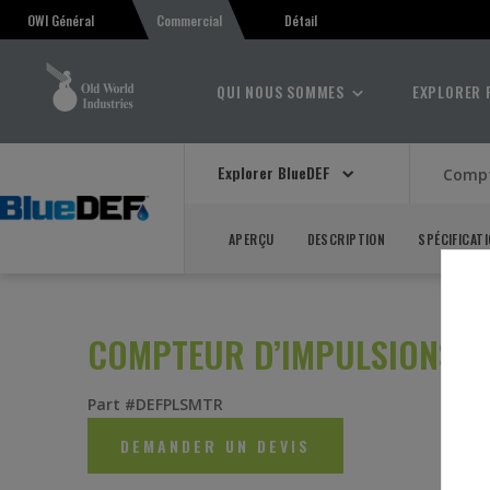
Détail
OWI Général
Commercial
QUI NOUS SOMMES
EXPLORER 
Explorer BlueDEF
Compt
APERÇU
DESCRIPTION
SPÉCIFICAT
COMPTEUR D’IMPULSIONS
Part #DEFPLSMTR
DEMANDER UN DEVIS