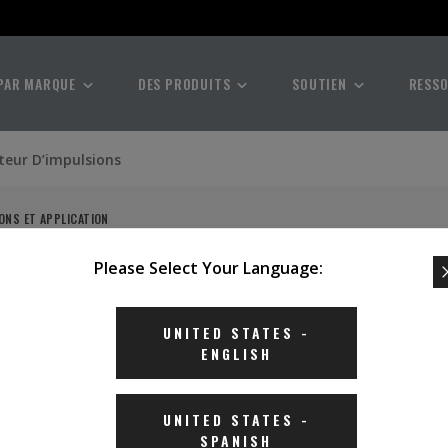
PAR MARQUE
DES PRODUITS
SOUTIEN
RESS
eur D’impulsions
IONS ET APPLICATION
Please Select Your Language:
UNITED STATES
-
ENGLISH
UNITED STATES
-
SPANISH