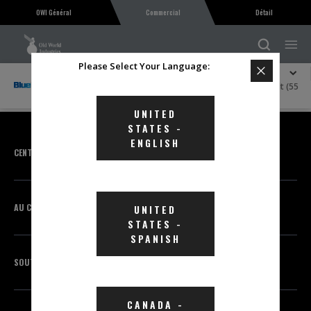
OWI Général
Commercial
Détail
Please Select Your Language:
Explorer BlueDEF
Fluide d’échappement diesel BlueDEF PLATINUMMC 9,5 lt (55
gal)
UNITED
STATES
-
ENGLISH
CENTRE DE CONNAISSANCES
AU COURANT
UNITED
STATES
-
SPANISH
SOUTIEN
CANADA
-