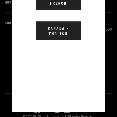
NOS MARQUES
FRENCH
CONTACTEZ-NOUS
SIÈGE SOCIAL
CANADA
-
3100 Sanders Road, Suite 500
ENGLISH
Northbrook, IL 60062
ÉTATS-UNIS
1 800 323-5440
INTERNATIONAL
1 847 559-2000
© 2026 Old World Industries, LLC All Rights Reserved.