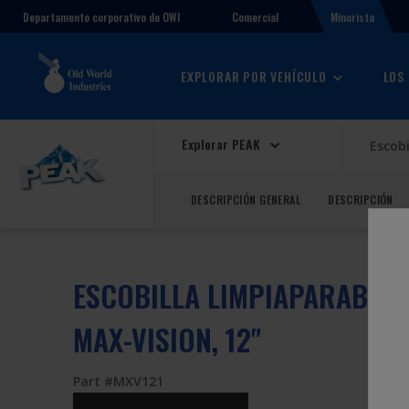
Comercial
Minorista
Departamento corporativo de OWI
EXPLORAR POR VEHÍCULO
LOS
Explorar PEAK
Escobi
DESCRIPCIÓN GENERAL
DESCRIPCIÓN
ESCOBILLA LIMPIAPARABRIS
MAX-VISION, 12"
Part #MXV121