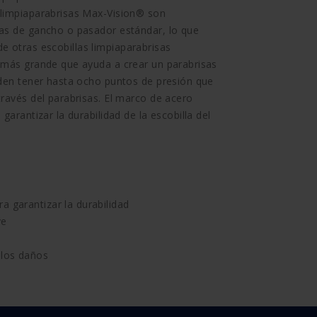
 limpiaparabrisas Max-Vision® son
sas de gancho o pasador estándar, lo que
n de otras escobillas limpiaparabrisas
a más grande que ayuda a crear un parabrisas
eden tener hasta ocho puntos de presión que
través del parabrisas. El marco de acero
garantizar la durabilidad de la escobilla del
a garantizar la durabilidad
ve
 los daños