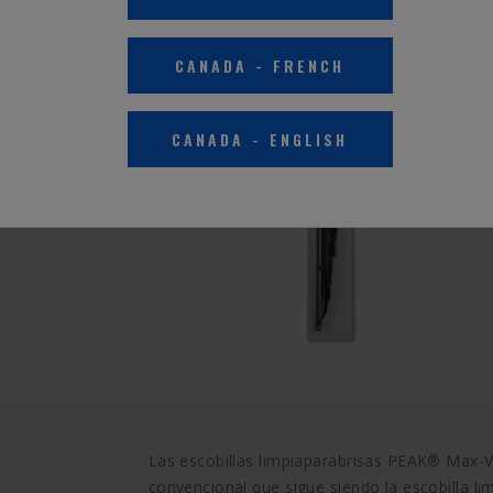
CANADA
-
FRENCH
CANADA
-
ENGLISH
Las escobillas limpiaparabrisas PEAK® Max-Vi
convencional que sigue siendo la escobilla 