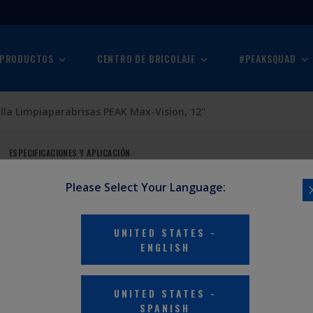
 PRODUCTOS
CENTRO DE BRICOLAJE
#PEAKSQUAD
lla Limpiaparabrisas PEAK Max-Vision, 12"
ESPECIFICACIONES Y APLICACIÓN
Please Select Your Language:
AS PEAK
UNITED STATES
-
ENGLISH
UNITED STATES
-
SPANISH