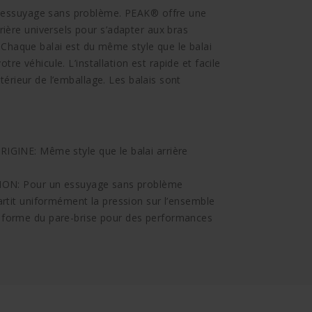
n essuyage sans problème. PEAK® offre une
ière universels pour s’adapter aux bras
s. Chaque balai est du même style que le balai
otre véhicule. L’installation est rapide et facile
ntérieur de l’emballage. Les balais sont
NE: Même style que le balai arrière
N: Pour un essuyage sans problème
it uniformément la pression sur l’ensemble
la forme du pare-brise pour des performances