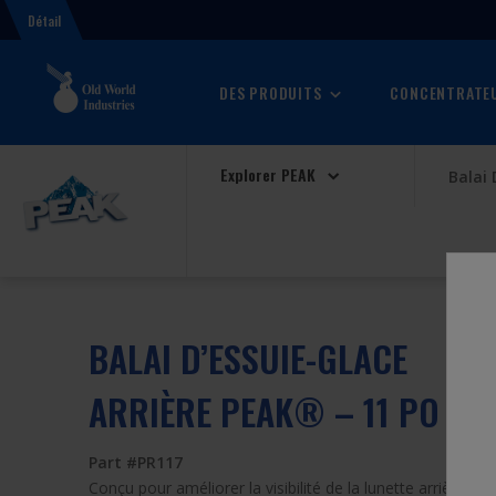
Détail
DES PRODUITS
CONCENTRATEU
Explorer PEAK
Balai 
BALAI D’ESSUIE-GLACE
ARRIÈRE PEAK® – 11 PO FLE
Part #PR117
Conçu pour améliorer la visibilité de la lunette arrière da