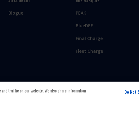
AU COURANT
NOS MARQUES
Blogue
PEAK
BlueDEF
Final Charge
Fleet Charge
 and traffic on our website. We also share information
Do Not 
s.
nfidentialité
Conditions générales d’utilisation