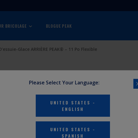
R BRICOLAGE
BLOGUE PEAK
D’essuie-Glace ARRIÈRE PEAK® – 11 Po Flexible
Please Select Your Language:
UNITED STATES
-
ENGLISH
XIBLE
UNITED STATES
-
SPANISH
ns toutes les