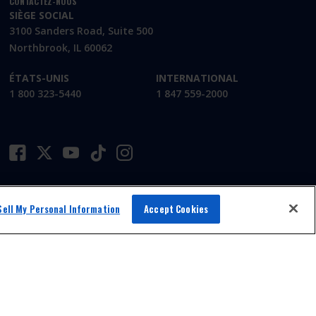
CONTACTEZ-NOUS
SIÈGE SOCIAL
3100 Sanders Road, Suite 500
Northbrook, IL 60062
ÉTATS-UNIS
INTERNATIONAL
1 800 323-5440
1 847 559-2000
Sell My Personal Information
Accept Cookies