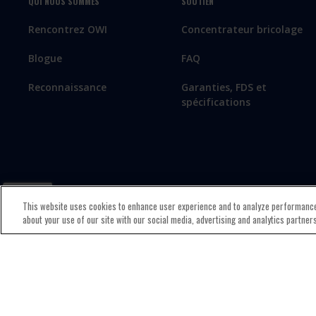
QUI NOUS SOMMES
SOUTIEN
Rencontrez OWI
Concentrateur bricolage
Blogue
FAQ
Reconnaissance
Garanties, FDS et
spécifications
This website uses cookies to enhance user experience and to analyze performance
about your use of our site with our social media, advertising and analytics partner
© 2026 Old World Industries, LLC All Rights Reserved.
Politique de co