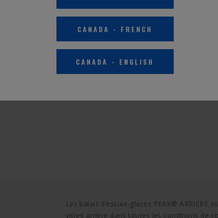
CANADA
-
FRENCH
CANADA
-
ENGLISH
Les balais d’essuie-glaces PEAK® ARRIÈRE son
vitres arrière dans toutes les conditions de c