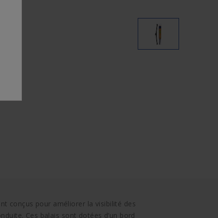
t conçus pour améliorer la visibilité des
onduite. Ces balais sont dotées d’un bord